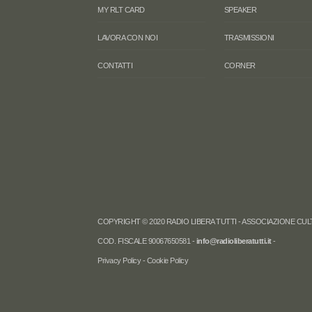
MY RLT CARD
SPEAKER
LAVORA CON NOI
TRASMISSIONI
CONTATTI
CORNER
COPYRIGHT © 2020 RADIO LIBERA TUTTI - ASSOCIAZIONE CULTU
COD. FISCALE 90067650581 -
info@radioliberatutti.it
-
Privacy Policy
-
Cookie Policy