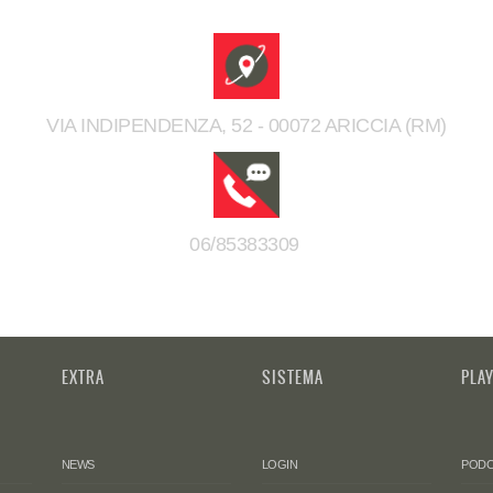
VIA INDIPENDENZA, 52 - 00072 ARICCIA (RM)
06/85383309
EXTRA
SISTEMA
PLA
NEWS
LOGIN
PODC