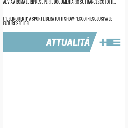
AL VIA A ROMA LE RIPRESE PER IL DOCUMENTARIO SU FRANCESCO TOTTI...
I "DELINQUENTI" A SPORT LIBERA TUTTI SHOW: “ECCO IN ESCLUSIVA LE
FUTURE SEDI DEL...