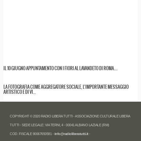
IL 10 GIUGNO APPUNTAMENTO CON I FIORI AL LAVANDETO DI ROMA....
LA FOTOGRAFIA COME AGGREGATORE SOCIALE, L’IMPORTANTE MESSAGGIO
ARTISTICO E DI VI...
COPYRIGHT © 2020 RADIO LIBERA TUTTI - ASSOCIAZIONE CULTURALE LIBERA
TUTTI - SEDE LEGALE: VIA TERNI, 4 - 00041 ALBANO LAZIALE (RM)
COD. FISCALE 90067650581 -
info@radioliberatutti.it
-