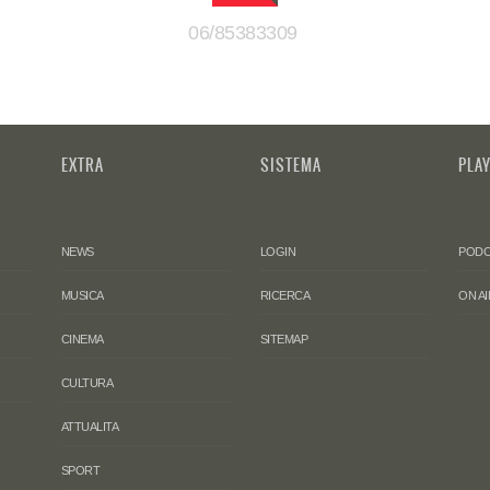
06/85383309
EXTRA
SISTEMA
PLA
NEWS
LOGIN
PODC
MUSICA
RICERCA
ON AI
CINEMA
SITEMAP
CULTURA
ATTUALITA
SPORT