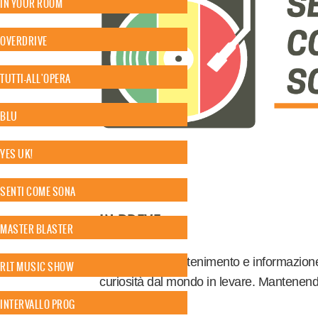
IN YOUR ROOM
OVERDRIVE
TUTTI-ALL'OPERA
BLU
YES UK!
SENTI COME SONA
IN BREVE
MASTER BLASTER
Il portale di intrattenimento e informazio
RLT MUSIC SHOW
curiosità dal mondo in levare. Mantenendo
jamaicana.
INTERVALLO PROG