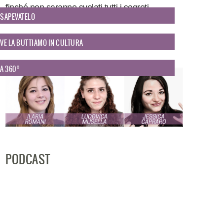
finché non saranno svelati tutti i segreti.
SAPEVATELO
SPEAKER
VE LA BUTTIAMO IN CULTURA
A 360°
PODCAST