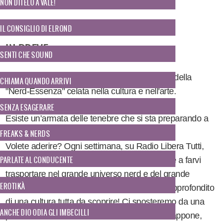
NON DITELO A VALE!
IL CONSIGLIO DI ELROND
IN BREVE
SENTI CHE SOUND
Un viaggio nella Terra di Mezzo alla scoperta della
CHIAMA QUANDO ARRIVI
"Nerd-Essenza" celata nella cultura e nell'arte.
SENZA ESAGERARE
Esiste un’armata delle tenebre che si sta preparando a
conquistare il mondo: i ‘’Freaks and Nerds’’!
FREAKS & NERDS
Volete aderire? Ogni settimana, su Radio Libera Tutti,
PARLATE AL CONDUCENTE
Ilaria, Ludovica e Jessica si armeranno pronte a farvi
trasportare nel grande universo nerd e del grande
EROTIKÀ
schermo del cinema, per darvi un assaggio approfondito
di una cultura tutta da scoprire! Ci sposteremo da una
ANCHE DIO ODIA GLI IMBECILLI
parte all’altra dell’emisfero, dall’America al Giappone,