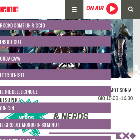
#LADURAVERITA’
ROCKO COME UN RICCIO
WEB RADIO
INSIDE OUT
ONDA GAYA
I PERBENISTI
INTERVISTA AI RAGAZZI DI RECENSIRE CON PRESSAPPOCHISMO E SONIA
IL THÉ DELLE CINQUE
DI SUPER3
CIN CIN
IL GIRO DEL MONDO IN 60 MINUTI