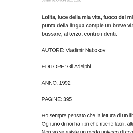
Lunedì, 01 Ottobre 2018 16:55
Lolita, luce della mia vita, fuoco dei m
punta della lingua compie un breve via
bussare, al terzo, contro i denti.
AUTORE: Vladimir Nabokov
EDITORE: Gli Adelphi
ANNO: 1992
PAGINE: 395
Ho sempre pensato che la lettura di un l
Ognuno di noi ha libri che ritiene facili, altri 
Non so se esiste un modo univoco di cogli