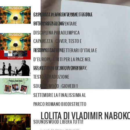
CAPAREZZA: ARGENTI VIVE, TESTO E
SCHERMA PER NON VEDENTI: A UNA
INTERPRETAZIONE
STOCCATA DAL DIVENTARE
DISCIPLINA PARAOLIMPICA
CAPAREZZA : COVER, TESTO E
INTERPRETAZIONE
FESTIVAL CAFFE’ LETTERARI D’ITALIA E
D’EUROPA - UNITI PER LA PACE NEL
U2 :GET OUT OF YOUR OWN WAY,
RISPETTO DI OGNI DIVERSITÀ
TESTO E TRADUZIONE
SOUNDSWOOD : GIOVEDI 1
SETTEMBRE LA FINALISSIMA AL
PARCO ROMANO BIODISTRETTO
LOLITA DI VLADIMIR NABOK
SOUNDSWOOD LIBERA TUTTI!