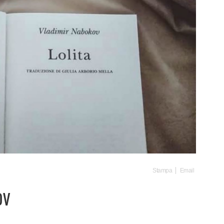
Stampa
Email
OV