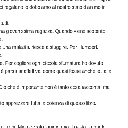
i ci regalano lo dobbiamo al nostro stato d’animo in
utti.
una giovanissima ragazza. Quando viene scoperto
é.
a una malattia, riesce a sfuggire. Per Humbert, il
a.
me. Per cogliere ogni piccola sfumatura ho dovuto
 è parsa anaffettiva, come quasi fosse anche lei, alla
. Ciò che è importante non è tanto cosa racconta, ma
o apprezzare tutta la potenza di questo libro.
iei lombi. Mio peccato, anima mia. Lo-li-ta: la punta