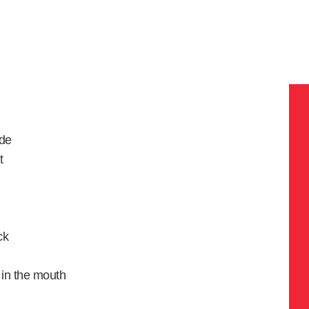
ide
t
ck
 in the mouth