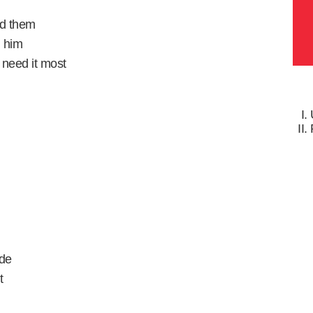
ad them
d him
 need it most
ide
t