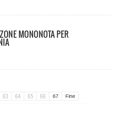
ANZONE MONONOTA PER
NIA
63
64
65
66
67
Fine