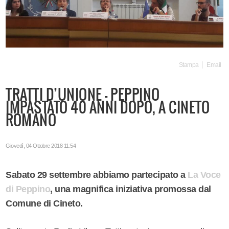
Stampa
Email
TRATTI D’UNIONE - PEPPINO
IMPASTATO 40 ANNI DOPO, A CINETO
ROMANO
Giovedì, 04 Ottobre 2018 11:54
Sabato 29 settembre abbiamo partecipato a
La Voce
di Peppino
, una magnifica iniziativa promossa dal
Comune di Cineto.