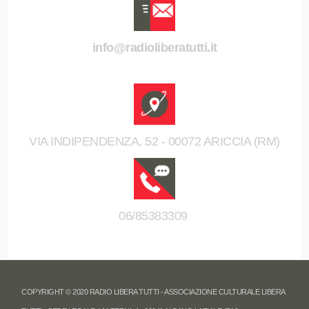
info@radioliberatutti.it
VIA INDIPENDENZA, 52 - 00072 ARICCIA (RM)
06/85383309
COPYRIGHT © 2020 RADIO LIBERA TUTTI - ASSOCIAZIONE CULTURALE LIBERA