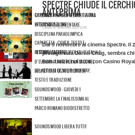
SPECTRE CHIUDE IL CERCHIO
ANTEPRIMA
CAPAREZZA: ARGENTI VIVE, TESTO E
SCHERMA PER NON VEDENTI: A UNA
INTERPRETAZIONE
STOCCATA DAL DIVENTARE
Lunedì, 02 Novembre 2015 12:40
DISCIPLINA PARAOLIMPICA
CAPAREZZA : COVER, TESTO E
Dal 5 novembre al cinema Spectre. Il 2
INTERPRETAZIONE
FESTIVAL CAFFE’ LETTERARI D’ITALIA E
protagonista Daniel Craig, sembra chi
Bond inizia nel 2006 con Casino Royal
D’EUROPA - UNITI PER LA PACE NEL
U2 :GET OUT OF YOUR OWN WAY,
RISPETTO DI OGNI DIVERSITÀ
TESTO E TRADUZIONE
SOUNDSWOOD : GIOVEDI 1
SETTEMBRE LA FINALISSIMA AL
PARCO ROMANO BIODISTRETTO
SOUNDSWOOD LIBERA TUTTI!