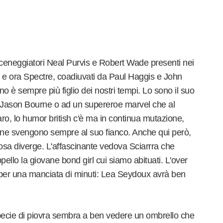
ceneggiatori Neal Purvis e Robert Wade presenti nei
" e ora Spectre, coadiuvati da Paul Haggis e John
 è sempre più figlio dei nostri tempi. Lo sono il suo
un Jason Bourne o ad un supereroe marvel che al
aro, lo humor british c'è ma in continua mutazione,
ne svengono sempre al suo fianco. Anche qui però,
cosa diverge. L'affascinante vedova Sciarrra che
pello la giovane bond girl cui siamo abituati. L'over
 per una manciata di minuti: Lea Seydoux avrà ben
specie di piovra sembra a ben vedere un ombrello che