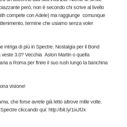
piazzante però, non è secondo chi scrive al livello
mith compete con Adele) ma raggiunge comunque
trattenimento, termine che usiamo senza voler
 intriga di più in Spectre. Nostalgia per il Bond
a veste 3.0? Vecchia Aston Martin o quella
na a Roma per finire il suo rush lungo la banchina
 Buona visione!
ma, che forse avrete già letto altrove mille volte.
 Spectre cliccando qui: http://bit.ly/1ixJfJx