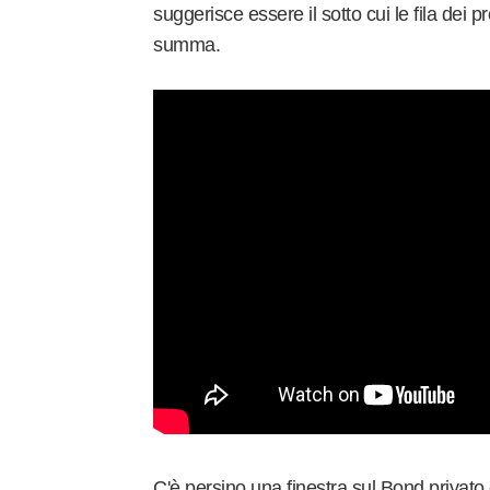
suggerisce essere il sotto cui le fila dei 
summa.
C'è persino una finestra sul Bond privato 