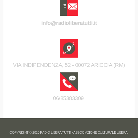
info@radioliberatutti.it
VIA INDIPENDENZA, 52 - 00072 ARICCIA (RM)
06/85383309
COPYRIGHT © 2020 RADIO LIBERA TUTTI - ASSOCIAZIONE CULTURALE LIBERA