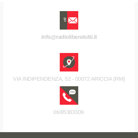
info@radioliberatutti.it
VIA INDIPENDENZA, 52 - 00072 ARICCIA (RM)
06/85383309