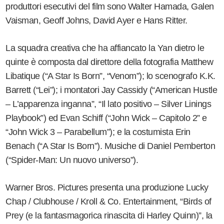
produttori esecutivi del film sono Walter Hamada, Galen
Vaisman, Geoff Johns, David Ayer e Hans Ritter.
La squadra creativa che ha affiancato la Yan dietro le
quinte è composta dal direttore della fotografia Matthew
Libatique (“A Star Is Born”, “Venom”); lo scenografo K.K.
Barrett (“Lei”); i montatori Jay Cassidy (“American Hustle
– L’apparenza inganna”, “Il lato positivo – Silver Linings
Playbook”) ed Evan Schiff (“John Wick – Capitolo 2” e
“John Wick 3 – Parabellum”); e la costumista Erin
Benach (“A Star Is Born”). Musiche di Daniel Pemberton
(“Spider-Man: Un nuovo universo”).
Warner Bros. Pictures presenta una produzione Lucky
Chap / Clubhouse / Kroll & Co. Entertainment, “Birds of
Prey (e la fantasmagorica rinascita di Harley Quinn)”, la