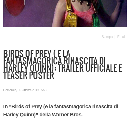
Stampa
Email
BIRDS OF PREY ( E LA
FANTASMAGORICA RINASCITA DI
HARLEY QUINN): TRAILER UFFICIALE E
TEASER POSTER
Domenica, 06 Ottobre 2019 15:58
In “Birds of Prey (e la fantasmagorica rinascita di
Harley Quinn)” della Warner Bros.