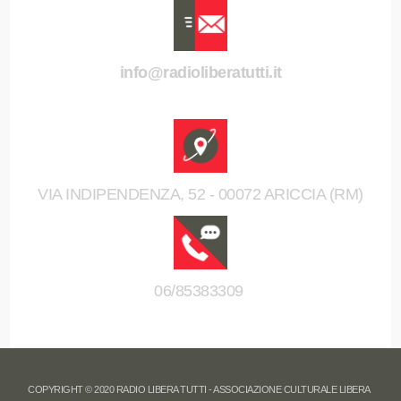
info@radioliberatutti.it
VIA INDIPENDENZA, 52 - 00072 ARICCIA (RM)
06/85383309
COPYRIGHT © 2020 RADIO LIBERA TUTTI - ASSOCIAZIONE CULTURALE LIBERA