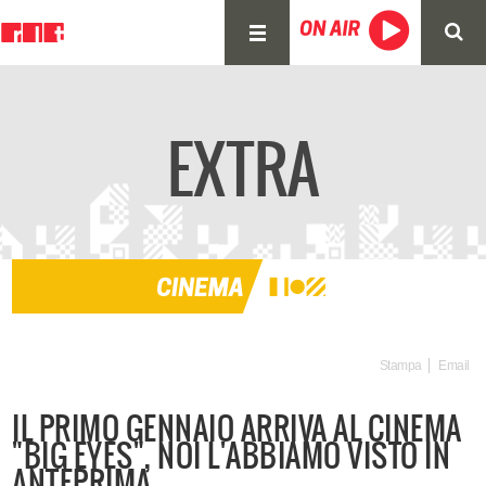
EXTRA
Stampa
Email
IL PRIMO GENNAIO ARRIVA AL CINEMA
"BIG EYES", NOI L'ABBIAMO VISTO IN
ANTEPRIMA