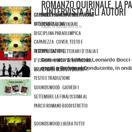
ROMANZO QUIRINALE, LA PAR
L'INTERVISTA AGLI AUTORI
CAPAREZZA: ARGENTI VIVE, TESTO E
SCHERMA PER NON VEDENTI: A UNA
INTERPRETAZIONE
STOCCATA DAL DIVENTARE
Sabato, 31 Gennaio 2015 11:57
DISCIPLINA PARAOLIMPICA
CAPAREZZA : COVER, TESTO E
INTERPRETAZIONE
FESTIVAL CAFFE’ LETTERARI D’ITALIA E
Domenica 1 febbraio Leonardo Bocci e 
D’EUROPA - UNITI PER LA PACE NEL
ospiti a Parlate al Conducente, in onda 
U2 :GET OUT OF YOUR OWN WAY,
RISPETTO DI OGNI DIVERSITÀ
TESTO E TRADUZIONE
SOUNDSWOOD : GIOVEDI 1
SETTEMBRE LA FINALISSIMA AL
PARCO ROMANO BIODISTRETTO
SOUNDSWOOD LIBERA TUTTI!