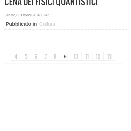
CENA DEI FISICI QUANTISTICI"
Sabato, 08 Ottobre 2016 13:42
Pubblicato in
Cultura
4
5
6
7
8
10
11
12
13
9