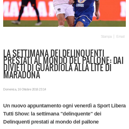
Stampa
Email
LA SETTIMANA DEI DELINQUENTI
PRESTATI AL MONDO DEL PALLONE: DAI
DIVIETI DI GUARDIOLA ALLA LITE DI
MARADONA
Domenica, 16 Ottobre 2016 23:14
Un nuovo appuntamento ogni venerdì a Sport Libera
Tutti Show: la settimana "delinquente" dei
Delinquenti prestati al mondo del pallone