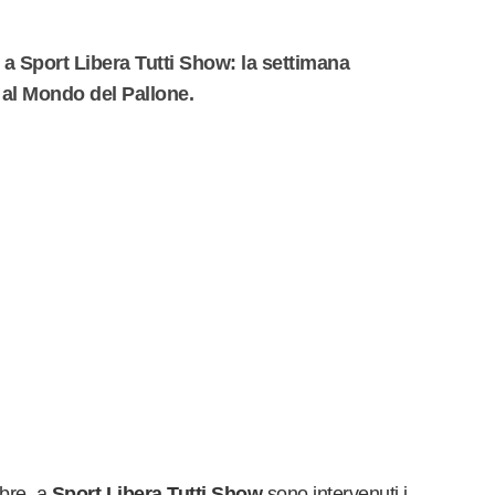
 Sport Libera Tutti Show: la settimana
 al Mondo del Pallone.
obre, a
Sport Libera Tutti Show
sono intervenuti i