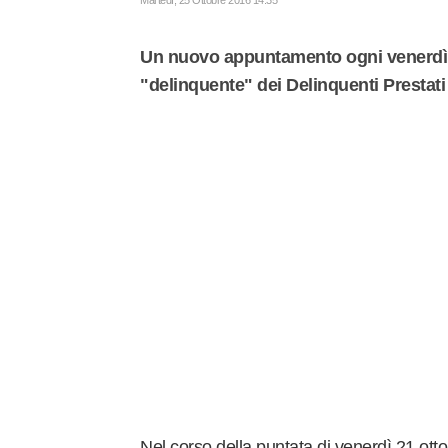
Martedì, 25 Ottobre 2016 14:35
Un nuovo appuntamento ogni venerdì a
"delinquente" dei Delinquenti Prestati
Nel corso della puntata di venerdì 21 ott