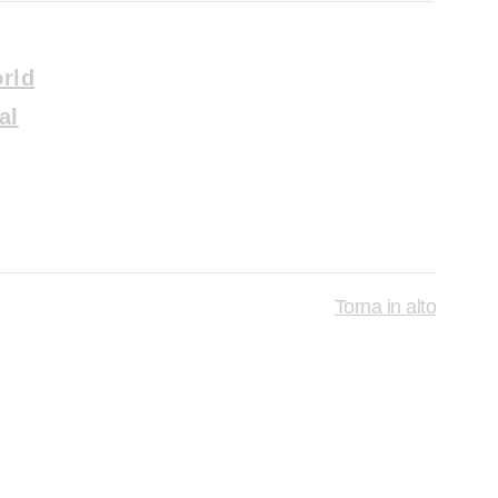
rld
al
Torna in alto