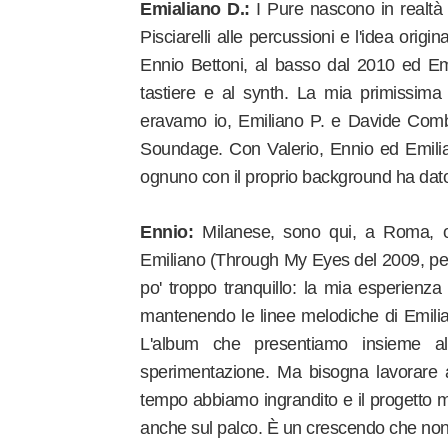
Emialiano D.:
I Pure nascono in realtà d
Pisciarelli alle percussioni e l'idea origin
Ennio Bettoni, al basso dal 2010 ed Em
tastiere e al synth. La mia primissima 
eravamo io, Emiliano P. e Davide Combu
Soundage. Con Valerio, Ennio ed Emilian
ognuno con il proprio background ha dato 
Ennio:
Milanese, sono qui, a Roma, 
Emiliano (Through My Eyes del 2009, pe
po' troppo tranquillo: la mia esperienza
mantenendo le linee melodiche di Emilian
L'album che presentiamo insieme al
sperimentazione. Ma bisogna lavorare 
tempo abbiamo ingrandito e il progetto mu
anche sul palco. È un crescendo che non 