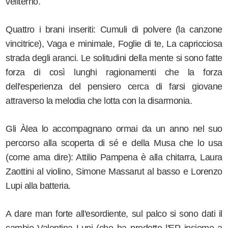
veliterno.
Quattro i brani inseriti:
Cumuli di polvere
(la canzone
vincitrice),
Vaga e minimale
, Foglie di te, La capricciosa
strada degli aranci. Le s
olitudini della mente si sono fatte
forza di così lunghi ragionamenti che la forza
dell'esperienza del pensiero cerca di farsi giovane
attraverso la melodia che lotta con la disarmonia.
Gli Àlea lo accompagnano ormai da un anno nel suo
percorso alla scoperta di sé e della Musa che lo usa
(come ama dire): Attilio Pampena è alla chitarra, Laura
Zaottini al violino, Simone Massarut al basso e Lorenzo
Lupi alla batteria.
A dare man forte all'esordiente, sul palco si sono dati il
cambio Valentina Lupi (che ha prodotto l'EP insieme a