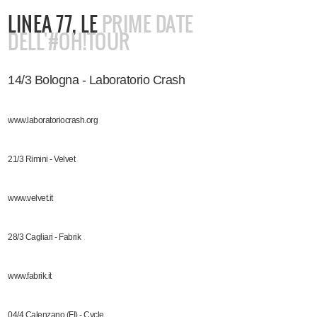
LINEA 77, LE
PRIME DATE
DELL'#OH!TOUR
14/3 Bologna - Laboratorio Crash
www.laboratoriocrash.org
21/3 Rimini - Velvet
www.velvet.it
28/3 Cagliari - Fabrik
www.fabrik.it
04/4 Calenzano (FI) - Cycle