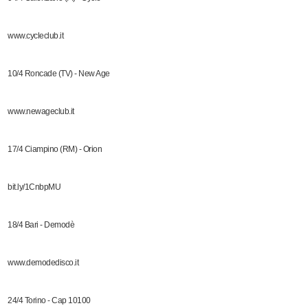
www.cycleclub.it
10/4 Roncade (TV) - New Age
www.newageclub.it
17/4 Ciampino (RM) - Orion
bit.ly/1CnbpMU
18/4 Bari - Demodè
www.demodedisco.it
24/4 Torino - Cap 10100