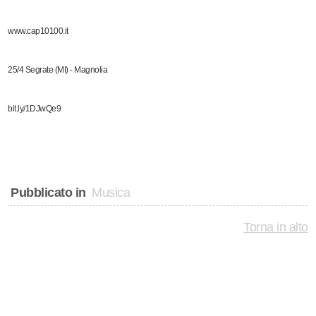
www.cap10100.it
25/4 Segrate (MI) - Magnolia
bit.ly/1DJwQe9
Pubblicato in
Musica
Torna in alto