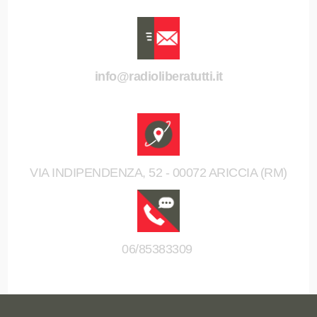
info@radioliberatutti.it
VIA INDIPENDENZA, 52 - 00072 ARICCIA (RM)
06/85383309