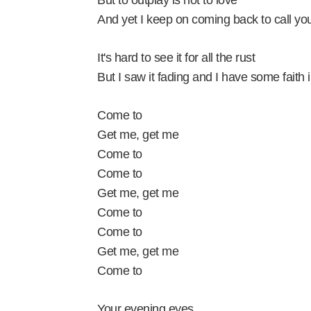
But to outplay is not to love
And yet I keep on coming back to call you
It's hard to see it for all the rust
But I saw it fading and I have some faith 
Come to
Get me, get me
Come to
Come to
Get me, get me
Come to
Come to
Get me, get me
Come to
Your evening eyes