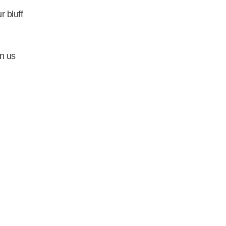
r bluff
in us