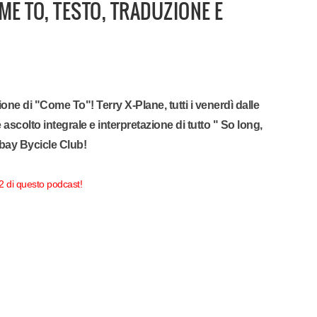
E TO, TESTO, TRADUZIONE E
azione di "Come To"! Terry X-Plane, tutti i venerdì dalle
re ascolto integrale e interpretazione di tutto " So long,
bay Bycicle Club!
32 di questo podcast!