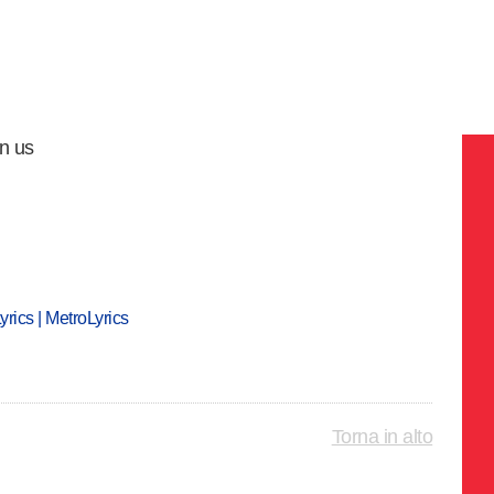
in us
rics | MetroLyrics
Torna in alto