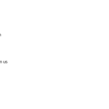
n
in us