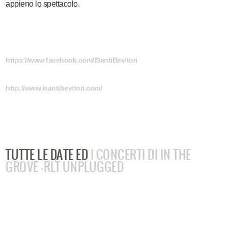
appieno lo spettacolo.
https://www.facebook.com/ISantiBevitori
http://www.isantibevitori.com/
TUTTE LE DATE ED
I CONCERTI DI IN THE
GROVE -RLT UNPLUGGED