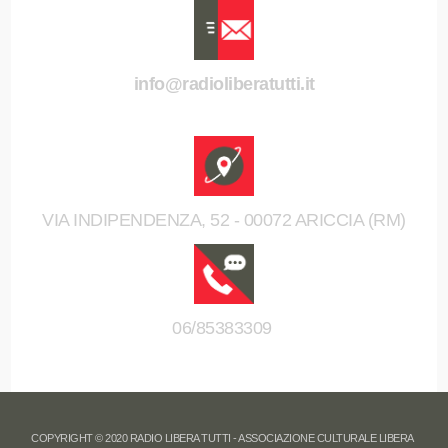
info@radioliberatutti.it
VIA INDIPENDENZA, 52 - 00072 ARICCIA (RM)
06/85383309
COPYRIGHT © 2020 RADIO LIBERA TUTTI - ASSOCIAZIONE CULTURALE LIBERA