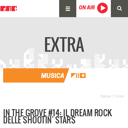
EXTRA
Stampa
Email
IN THE GROVE #14: IL DREAM ROCK
DELLE SHOOTIN' STARS