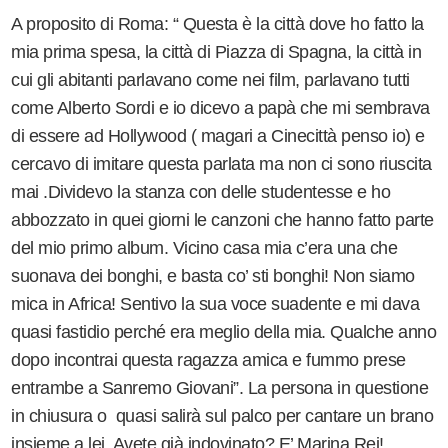
A proposito di Roma: “ Questa è la città dove ho fatto la
mia prima spesa, la città di Piazza di Spagna, la città in
cui gli abitanti parlavano come nei film, parlavano tutti
come Alberto Sordi e io dicevo a papà che mi sembrava
di essere ad Hollywood ( magari a Cinecittà penso io) e
cercavo di imitare questa parlata ma non ci sono riuscita
mai .Dividevo la stanza con delle studentesse e ho
abbozzato in quei giorni le canzoni che hanno fatto parte
del mio primo album. Vicino casa mia c’era una che
suonava dei bonghi, e basta co’ sti bonghi! Non siamo
mica in Africa! Sentivo la sua voce suadente e mi dava
quasi fastidio perché era meglio della mia. Qualche anno
dopo incontrai questa ragazza amica e fummo prese
entrambe a Sanremo Giovani”. La persona in questione
in chiusura o quasi salirà sul palco per cantare un brano
insieme a lei. Avete già indovinato? E’ Marina Rei!