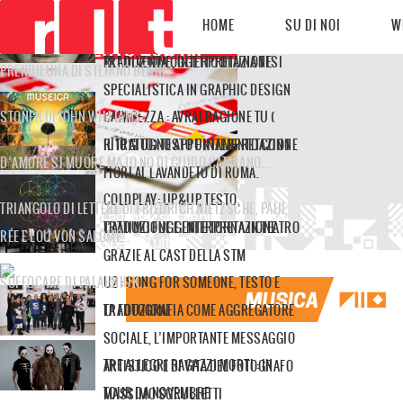
MY RLT CARD :
LOLITA DI VLADIMIR NABOKOV...
HOME
SU DI NOI
W
IL QUINDICESIMO COMPLEANNO DI
ADELE: LOVE IN THE DARK, TESTO,
TESSERAMENTO 2024...
RLT DIVENTA OGGETTO DI UNA TESI
TRADUZIONE, INTERPRETAZIONE
PRENDILUNA DI STEFANO BENNI...
SPECIALISTICA IN GRAPHIC DESIGN
STONER DI JOHN WILLIAMS...
CAPAREZZA : AVRAI RAGIONE TU (
IL 10 GIUGNO APPUNTAMENTO CON I
RITRATTO) TESTO E INTERPRETAZIONE
D’AMORE SI MUORE MA IO NO DI GUIDO CATALANO...
FIORI AL LAVANDETO DI ROMA.
COLDPLAY: UP&UP, TESTO,
TRIANGOLO DI LETTERE DI FRIEDRICH NIETZSCHE, PAUL
Quindici anni di attività, sostieni
L’ATTIMO FUGGENTE TORNA IN TEATRO
TRADUZIONE E INTERPRETAZIONE.
RÉE E LOU VON SALOMÉ...
adesso Radio Libera Tutti! ...
GRAZIE AL CAST DELLA STM
SOFFOCARE DI PALAHNIUK...
U2 : SONG FOR SOMEONE, TESTO E
LA FOTOGRAFIA COME AGGREGATORE
TRADUZIONE
SOCIALE, L’IMPORTANTE MESSAGGIO
TRE ALLEGRI RAGAZZI MORTI : IN
ARTISTICO E DI VITA DEL FOTOGRAFO
TOUR DA NOVEMBRE
MASSIMO SGRULLETTI