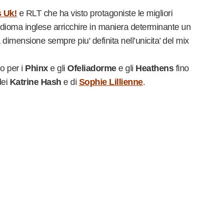
 Uk!
e RLT che ha visto protagoniste le migliori
 idioma inglese arricchire in maniera determinante un
dimensione sempre piu' definita nell’unicita’ del mix
 per i
Phinx
e gli
Ofeliadorme
e gli
Heathens
fino
dei
Katrine Hash
e di
Sophie Lillienne
.