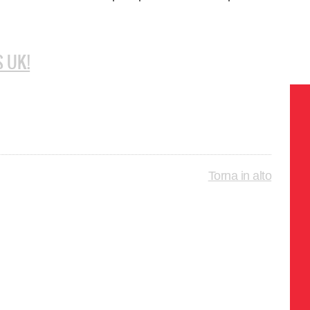
S UK!
Torna in alto