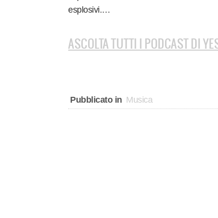
esplosivi.…
ASCOLTA TUTTI I PODCAST DI YE
Pubblicato in
Musica