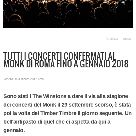
Stampa
Email
TUTTI I CONCERTI CONFERMATI AL
MONK DI ROMA FINO A GENNAIO 2018
Venerdì, 06 Ottobre 2017 12:18
Sono stati i
The Winstons
a dare il via alla stagione
dei concerti del Monk il 29 settembre scorso, è stata
poi la volta dei
Timber Timbre
il giorno seguente. Un
bell'antipasto di quel che ci aspetta da qui a
gennaio.