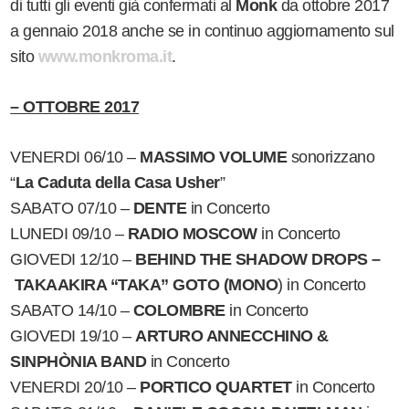
di tutti gli eventi già confermati al
Monk
da ottobre 2017
a gennaio 2018 anche se in continuo aggiornamento sul
sito
www.monkroma.it
.
– OTTOBRE 2017
VENERDI 06/10 –
MASSIMO VOLUME
sonorizzano
“
La Caduta della Casa Usher
”
SABATO 07/10 –
DENTE
in Concerto
LUNEDI 09/10 –
RADIO MOSCOW
in Concerto
GIOVEDI 12/10 –
BEHIND THE SHADOW DROPS –
TAKAAKIRA “TAKA” GOTO (MONO
) in Concerto
SABATO 14/10 –
COLOMBRE
in Concerto
GIOVEDI 19/10 –
ARTURO ANNECCHINO &
SINPHÒNIA BAND
in Concerto
VENERDI 20/10 –
PORTICO QUARTET
in Concerto