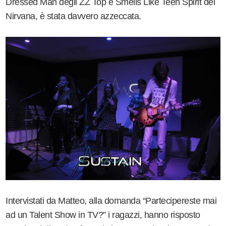
Dressed Man degli ZZ Top e Smells Like Teen Spirit dei
Nirvana, è stata davvero azzeccata.
Intervistati da Matteo, alla domanda “Partecipereste mai
ad un Talent Show in TV?” i ragazzi, hanno risposto