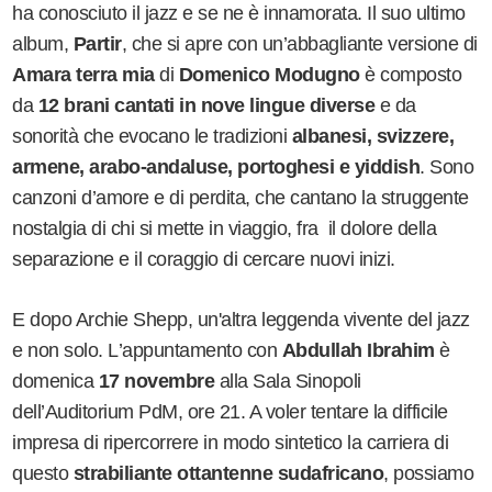
ha conosciuto il jazz e se ne è innamorata. Il suo ultimo
album,
Partir
, che si apre con un
’
abbagliante versione di
Amara terra mia
di
Domenico Modugno
è composto
da
12 brani cantati in nove lingue diverse
e da
sonorità che evocano le tradizioni
albanesi, svizzere,
armene, arabo-andaluse, portoghesi e yiddish
. Sono
canzoni d
’
amore e di perdita, che cantano la struggente
nostalgia di chi si mette in viaggio, fra il dolore della
separazione e il coraggio di cercare nuovi inizi.
E dopo Archie Shepp, un'altra leggenda vivente del jazz
e non solo. L
’
appuntamento con
Abdullah Ibrahim
è
domenica
17 novembre
alla Sala Sinopoli
dell
’
Auditorium PdM, ore 21. A voler tentare la difficile
impresa di ripercorrere in modo sintetico la carriera di
questo
strabiliante ottantenne sudafricano
, possiamo