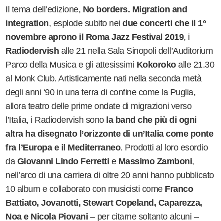
Il tema dell
’
edizione,
No borders. Migration and
integration
, esplode subito nei
due concerti che il 1°
novembre aprono il Roma Jazz Festival 2019
, i
Radiodervish
alle 21 nella Sala Sinopoli dell
’
Auditorium
Parco della Musica e gli attesissimi
Kokoroko
alle 21.30
al Monk Club. Artisticamente nati nella seconda metà
degli anni
‘
90 in una terra di confine come la Puglia,
allora teatro delle prime ondate di migrazioni verso
l
’
Italia, i Radiodervish sono
la band che più di ogni
altra ha disegnato l
’
orizzonte di un
’
Italia come ponte
fra l
’
Europa e il Mediterraneo
. Prodotti al loro esordio
da
Giovanni Lindo Ferretti
e
Massimo Zamboni
,
nell
’
arco di una carriera di oltre 20 anni hanno pubblicato
10 album e collaborato con musicisti come
Franco
Battiato, Jovanotti, Stewart Copeland, Caparezza,
Noa e Nicola Piovani
– per citarne soltanto alcuni –