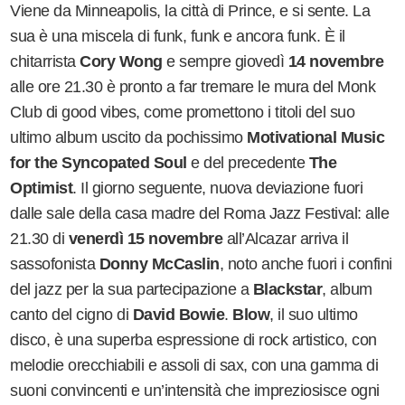
Viene da Minneapolis, la città di Prince, e si sente. La
sua è una miscela di funk, funk e ancora funk. È il
chitarrista
Cory Wong
e sempre giovedì
14 novembre
alle ore 21.30 è pronto a far tremare le mura del Monk
Club di good vibes, come promettono i titoli del suo
ultimo album uscito da pochissimo
Motivational Music
for the Syncopated Soul
e del precedente
The
Optimist
. Il giorno seguente, nuova deviazione fuori
dalle sale della casa madre del Roma Jazz Festival: alle
21.30 di
venerdì 15 novembre
all
’
Alcazar arriva il
sassofonista
Donny McCaslin
, noto anche fuori i confini
del jazz per la sua partecipazione a
Blackstar
, album
canto del cigno di
David Bowie
.
Blow
,
il suo ultimo
disco, è una superba espressione di rock artistico, con
melodie orecchiabili e assoli di sax, con una gamma di
suoni convincenti e un
’
intensità che impreziosisce ogni