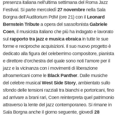
presenza italiana nell
’
ultima settimana del Roma Jazz
Festival. Si parte mercoledì
27 novembre
nella Sala
Borgna dell
’
Auditorium PdM (ore 21) con il
Leonard
Bernstein Tribute
a opera del sassofonista
Gabriele
Coen
, il musicista italiano che più ha indagato e lavorato
sul
rapporto tra jazz e musica ebraica
in tutte le sue
forme e reciproche acquisizioni. Il suo nuovo progetto è
dedicato alla figura del celeberrimo compositore, pianista
e direttore d
’
orchestra del quale sono noti l
’
amore per il
jazz e la vicinanza con i movimenti di liberazione
afroamericani come le
Black Panther
. Dalle musiche
del celebre musical
West Side Story
, ambientato sullo
sfondo delle tensioni razziali tra bianchi e portoricani, fino
ad arrivare a brani rari, Coen reinterpreta quel patrimonio
attraverso la lente del jazz contemporaneo. Si rimane in
Sala Borgna anche il giorno seguente, giovedì
28