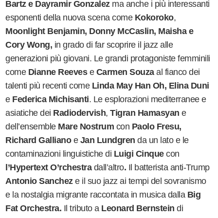
Bartz e Dayramir Gonzalez
ma anche i più interessanti
esponenti della nuova scena come
Kokoroko
,
Moonlight Benjamin, Donny McCaslin, Maisha e
Cory Wong,
in grado di far scoprire il jazz alle
generazioni più giovani. Le grandi protagoniste femminili
come
Dianne Reeves
e
Carmen Souza
al fianco dei
talenti più recenti come
Linda May Han Oh, Elina Duni
e
Federica Michisanti
. Le esplorazioni mediterranee e
asiatiche dei
Radiodervish
,
Tigran Hamasyan
e
dell
’
ensemble
Mare Nostrum
con
Paolo Fresu,
Richard Galliano
e
Jan Lundgren
da un lato e le
contaminazioni linguistiche di
Luigi Cinque
con
l
’
Hypertext O
’
rchestra
dall
’
altro
.
Il batterista anti-Trump
Antonio Sanchez
e il suo jazz ai tempi del sovranismo
e la nostalgia migrante raccontata in musica dalla
Big
Fat Orchestra.
Il tributo a
Leonard Bernstein
di