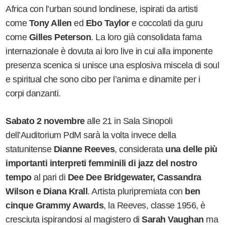
Africa con l
’
urban sound londinese, ispirati da artisti
come
Tony Allen
ed
Ebo Taylor
e coccolati da guru
come
Gilles Peterson
. La loro già consolidata fama
internazionale è dovuta ai loro live in cui alla imponente
presenza scenica si unisce una esplosiva miscela di soul
e spiritual che sono cibo per l
’
anima e dinamite per i
corpi danzanti.
Sabato 2 novembre
alle 21 in Sala Sinopoli
dell
’
Auditorium PdM sarà la volta invece della
statunitense
Dianne Reeves
, considerata
una delle più
importanti interpreti femminili di jazz del nostro
tempo
al pari di
Dee Dee Bridgewater, Cassandra
Wilson e Diana Krall
. Artista pluripremiata con
ben
cinque Grammy Awards
, la Reeves, classe 1956, è
cresciuta ispirandosi al magistero di
Sarah Vaughan
ma