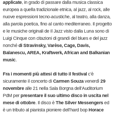
applicate
, in grado di passare dalla musica classica
europea a quella tradizionale etnica, al jazz, al rock, alle
nuove espressioni tecno-acustiche, al teatro, alla danza,
alla parola poetica, fino al canto mediterraneo. Il progetto
e le musiche originali de
Il Jazz visto dalla Luna
sono di
Luigi Cinque con citazioni di grandi del blues e del jazz
nonché
di Stravinsky, Varè
se, Cage, Davis,
Balanescu, AREA, Kraftwerk, African and Balkanian
music
.
Fra i momenti più attesi di tutto il festival
c’è
sicuramente il concerto di
Carmen Souza
venerdì
29
novembre
alle 21 nella Sala Borgna dell
’
Auditorium
PdM per
presentare il suo ultimo disco in uscita nel
mese di ottobre
. Il disco è
The Silver Messengers
ed
è un tributo al pianista pioniere dell
’
hard bop
Horace