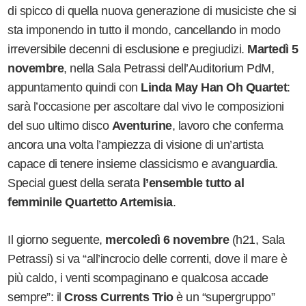
di spicco di quella nuova generazione di musiciste che si
sta imponendo in tutto il mondo, cancellando in modo
irreversibile decenni di esclusione e pregiudizi.
Martedì 5
novembre
, nella Sala Petrassi dell
’
Auditorium PdM,
appuntamento quindi con
Linda May Han Oh Quartet
:
sarà l
’
occasione per ascoltare dal vivo le composizioni
del suo ultimo disco
Aventurine
, lavoro che conferma
ancora una volta l
’
ampiezza di visione di un
’
artista
capace di tenere insieme classicismo e avanguardia.
Special guest della serata
l
’
ensemble tutto al
femminile
Quartetto Artemisia
.
Il giorno seguente,
mercoledì 6 novembre
(h21, Sala
Petrassi) si va
“
all
’
incrocio delle correnti, dove il mare è
più caldo, i venti scompaginano e qualcosa accade
sempre”: il
Cross Currents Trio
è un
“
supergruppo”