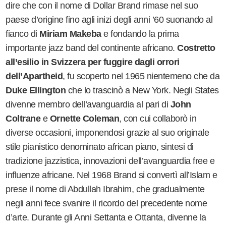
dire che con il nome di Dollar Brand rimase nel suo
paese d
’
origine fino agli inizi degli anni
’
60 suonando al
fianco di
Miriam Makeba
e fondando la prima
importante jazz band del continente africano.
Costretto
all
’
esilio in Svizzera per fuggire dagli orrori
dell
’
Apartheid
, fu scoperto nel 1965 nientemeno che da
Duke Ellington
che lo trascinò a New York. Negli States
divenne membro dell
’
avanguardia al pari di
John
Coltrane
e
Ornette Coleman
, con cui collaborò in
diverse occasioni, imponendosi grazie al suo originale
stile pianistico denominato
african piano,
sintesi di
tradizione jazzistica, innovazioni dell
’
avanguardia free e
influenze africane. Nel 1968 Brand si convertì all
’
Islam e
prese il nome di Abdullah Ibrahim, che gradualmente
negli anni fece svanire il ricordo del precedente nome
d
’
arte. Durante gli Anni Settanta e Ottanta, divenne la