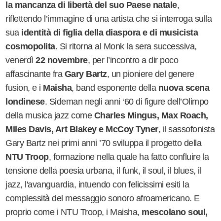
la mancanza di libertà del suo Paese natale
,
riflettendo l
’
immagine di una artista che si interroga sulla
sua
identità di figlia della diaspora e di musicista
cosmopolita
. Si ritorna al Monk la sera successiva,
venerdì
22 novembre
, per l
’
incontro a dir poco
affascinante fra
Gary Bartz
, un pioniere del genere
fusion, e i
Maisha
, band esponente della
nuova scena
londinese
. Sideman negli anni
‘
60 di figure dell
’
Olimpo
della musica jazz come
Charles Mingus, Max Roach,
Miles Davis, Art Blakey e McCoy Tyner
, il sassofonista
Gary Bartz nei primi anni
’
70 sviluppa il progetto della
NTU Troop
, formazione nella quale ha fatto confluire la
tensione della poesia urbana, il funk, il soul, il blues, il
jazz, l'avanguardia, intuendo con felicissimi esiti la
complessità del messaggio sonoro afroamericano. E
proprio come i NTU Troop, i Maisha,
mescolano
soul,