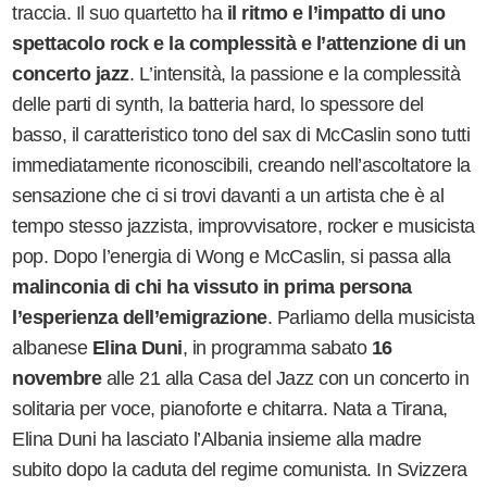
traccia. Il suo quartetto ha
il ritmo e l
’
impatto di uno
spettacolo rock e la complessità
e l
’
attenzione di un
concerto jazz
. L
’
intensità, la passione e la complessità
delle parti di synth, la batteria hard, lo spessore del
basso, il caratteristico tono del sax di McCaslin sono tutti
immediatamente riconoscibili, creando nell
’
ascoltatore la
sensazione che ci si trovi davanti a un artista che è al
tempo stesso jazzista, improvvisatore, rocker e musicista
pop. Dopo l
’
energia di Wong e McCaslin, si passa alla
malinconia di chi ha vissuto in prima persona
l
’
esperienza dell
’
emigrazione
. Parliamo della musicista
albanese
Elina Duni
, in programma sabato
16
novembre
alle 21 alla Casa del Jazz con un concerto in
solitaria per voce, pianoforte e chitarra. Nata a Tirana,
Elina Duni ha lasciato l
’
Albania insieme alla madre
subito dopo la caduta del regime comunista. In Svizzera