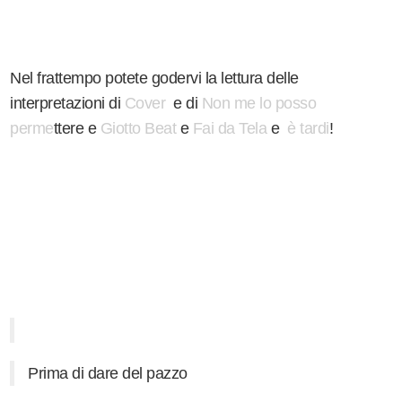
Nel frattempo potete godervi la lettura delle
interpretazioni di
Cover
e di
Non me lo posso
perme
ttere e
Giotto Beat
e
Fai da Tela
e
è tardi
!
Prima di dare del pazzo