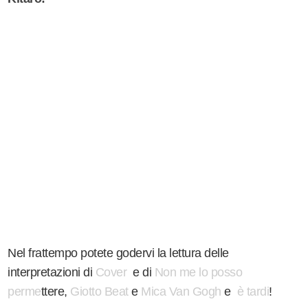
Nel frattempo potete godervi la lettura delle
interpretazioni di
Cover
e di
Non me lo posso
perme
ttere,
Giotto Beat
e
Mica Van Gogh
e
è tardi
!