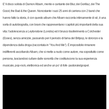
E' il disco solista di Damon Albarn, mente e cantante dei Blur, dei Gorillaz, dei The
Good, the Bad & the Queen. Nonostante i suoi 25 anni di carriera con 2 band che
hanno fatto la storia, è con questo album che Albarn racconta intimamente di sé, è una
sorta di autobiografia, con brani che rappresentano i capitoli più importanti della sua
vita: l’adolescenza a Leytonstone (Londra) ed il brusco trasferimento a Colchester
(Essex), senza amicizie, passando per il periodo di fama del Britpop, le sbronze e la
dipendenza dalla droga (raccontata in “You And Me”). É impossibile rimanere
indifferenti ascoltando Albarn, che si mette a nudo come autore, ma soprattutto come
persona, lasciandosi cullare dalle sonorità che costituiscono la sua esperienza
musicale, pop-rock, elettronica ed anche un po’ di folk- pastorale/gospel.