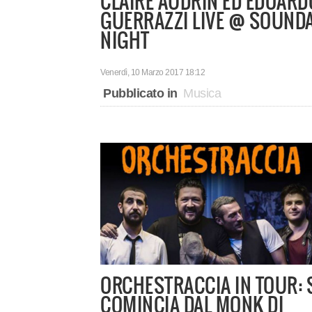
CLAIRE AUDRIN ED EDOARD
GUERRAZZI LIVE @ SOUND
NIGHT
Venerdì, 10 Marzo 2017 18:12
Pubblicato in
Musica
ORCHESTRACCIA IN TOUR: 
COMINCIA DAL MONK DI