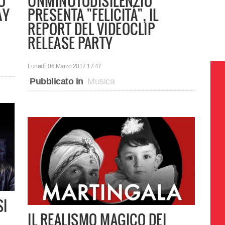
O
UNMINUTODISILENZIO
AY
PRESENTA "FELICITÀ", IL
REPORT DEL VIDEOCLIP
RELEASE PARTY
Lunedì, 06 Marzo 2017 17:47
Pubblicato in
Musica
SI
IL REALISMO MAGICO DEI