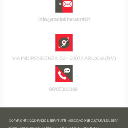
info@radioliberatutti.it
VIA INDIPENDENZA, 52 - 00072 ARICCIA (RM)
06/85383309
COPYRIGHT © 2020 RADIO LIBERA TUTTI - ASSOCIAZIONE CULTURALE LIBERA