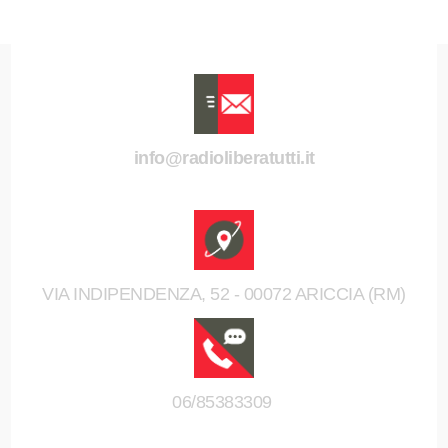
info@radioliberatutti.it
VIA INDIPENDENZA, 52 - 00072 ARICCIA (RM)
06/85383309