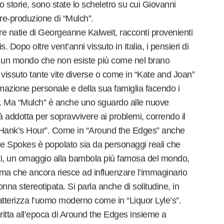
o storie, sono state lo scheletro su cui Giovanni
re-produzione di “Mulch”.
erre natie di Georgeanne Kalweit, racconti provenienti
Dopo oltre vent’anni vissuto in Italia, i pensieri di
 un mondo che non esiste più come nel brano
 vissuto tante vite diverse o come in “Kate and Joan”
azione personale e della sua famiglia facendo i
po. Ma “Mulch” è anche uno sguardo alle nuove
à addotta per sopravvivere ai problemi, correndo il
i: “Hank’s Hour”. Come in “Around the Edges” anche
e Spokes è popolato sia da personaggi reali che
atti, un omaggio alla bambola più famosa del mondo,
 ma che ancora riesce ad influenzare l’immaginario
donna stereotipata. Si parla anche di solitudine, in
atterizza l’uomo moderno come in “Liquor Lyle’s”.
critta all’epoca di Around the Edges insieme a