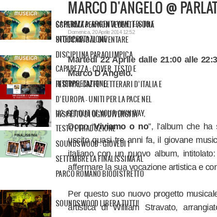
MARCO D'ANGELO @ PARLA
CAPAREZZA: ARGENTI VIVE, TESTO E
SCHERMA PER NON VEDENTI: A UNA
Domenica, 20 Aprile 2014 12:52
INTERPRETAZIONE
STOCCATA DAL DIVENTARE
DISCIPLINA PARAOLIMPICA
Martedì 22 Aprile dalle 21:00 alle 22
CAPAREZZA : COVER, TESTO E
Marco D'Angelo.
INTERPRETAZIONE
FESTIVAL CAFFE’ LETTERARI D’ITALIA E
D’EUROPA - UNITI PER LA PACE NEL
U2 :GET OUT OF YOUR OWN WAY,
RISPETTO DI OGNI DIVERSITÀ
Dopo “
Viviamo o no
”, l’album che ha 
TESTO E TRADUZIONE
uscito quasi tre anni fa, il giovane mus
SOUNDSWOOD : GIOVEDI 1
italiano con un nuovo album, intitolato:
SETTEMBRE LA FINALISSIMA AL
affermare la sua vocazione artistica e co
PARCO ROMANO BIODISTRETTO
Per questo suo nuovo progetto musicale
SOUNDSWOOD LIBERA TUTTI!
artistica di William Stravato, arrangia