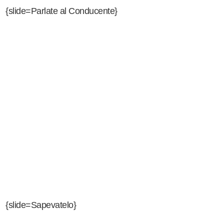
{slide=Parlate al Conducente}
Anche quest'anno si parla al
conducente! Scherzi,
balocchi, barbera e
champagne!!
Nicola
,
Enrico
ed
Eugenio
vi coccoleranno,
vi intratterranno, allieteranno il vostro pomeriggio di
riposo: una piccola pausa dal pranzo coi parenti o dalla
scampagnata mangereccia!
Parlate al Conducente
torna
ogni Domenica alle 17.00
{slide=Sapevatelo}