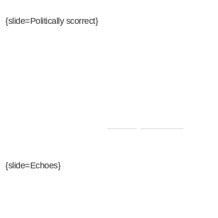
{slide=Politically scorrect}
Interviste, notizie dal mondo,
satira, commenti fuori dal
coro. Ogni settimana una
visione differente sul mondo.
Politically Scorrect
, ogni
giovedì alle 21 su Radio Libera Tutti
{slide=Echoes}
Echoes
rappresenta una