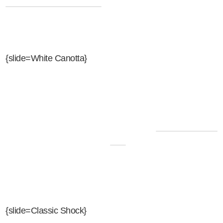
Ve la Buttiamo in Cultura
. Vla Buttiamo in Cultura torna
per darvi appuntamento tutti i Martedì dalle 18.30 su
Radio Libera Tutti! Non mancate!
{slide=White Canotta}
Un nuovo viaggio all'insegna
della buona musica vi
aspetta nella prossima
stagione di
White Canotta -
RLT
con DjRUGGE, Polite e
Vulgar: non perdete le
nuove puntate ogni Martedì dalle 21.00 su Radio Libera
Tutti!
{slide=Classic Shock}