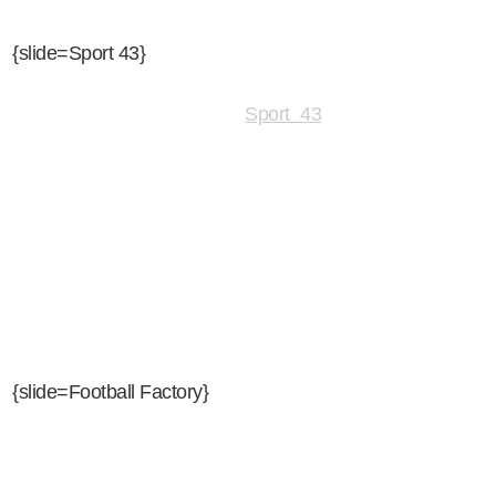
{slide=Sport 43}
Sport 43
è la trasmissione
sportiva settimanale di
Radio Libera Tutti. I temi
caldi della giornata e le
notizie più importanti della
settimana saranno
commentati in diretta; il tutto verrà condito con ottima
musica, buonumore ed ospiti di rilievo.
{slide=Football Factory}
Su radioliberatutti torna il
calcio internazionale. Così