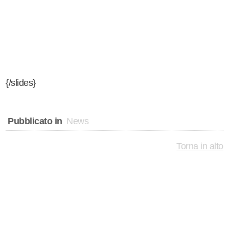
come noi. Non vogliamo
cure, vogliamo solo parlare del nostro calcio: la Serie A!
Il campionato italiano ai raggi X con Riccardo, Matteo e
Simone!
{/slides}
Pubblicato in
News
Torna in alto