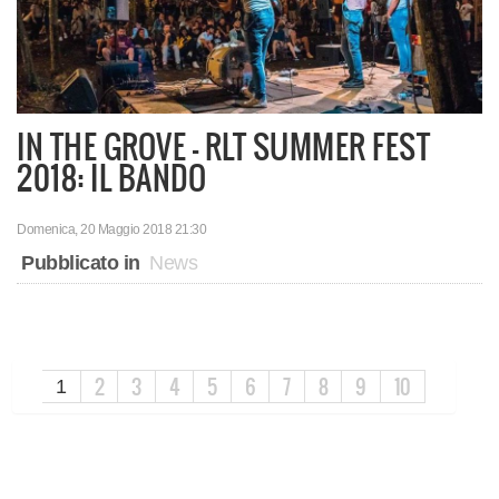
IN THE GROVE - RLT SUMMER FEST
2018: IL BANDO
Domenica, 20 Maggio 2018 21:30
Pubblicato in
News
2
3
4
5
6
7
8
9
10
1