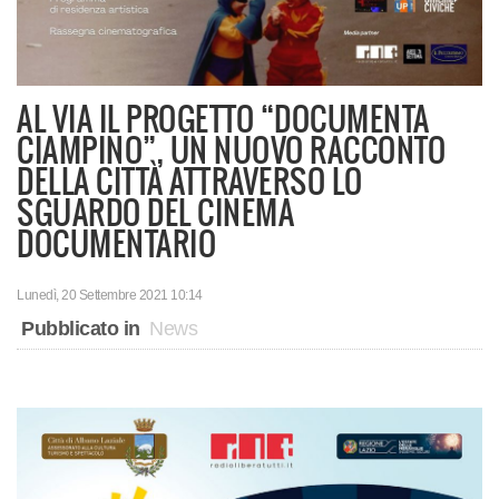
AL VIA IL PROGETTO “DOCUMENTA
CIAMPINO”, UN NUOVO RACCONTO
DELLA CITTÀ ATTRAVERSO LO
SGUARDO DEL CINEMA
DOCUMENTARIO
Lunedì, 20 Settembre 2021 10:14
Pubblicato in
News