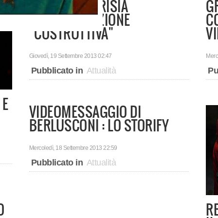
IL PD : L'IPOCRISIA
G
DELL'OPPOSIZIONE
C
"COSTRUTTIVA"
V
Giovedì, 19 Settembre 2013 02:47
Merc
Pubblicato in
Attualità
Pu
 E
VIDEOMESSAGGIO DI
BERLUSCONI : LO STORIFY
Mercoledì, 18 Settembre 2013 22:59
Pubblicato in
Attualità
O
R