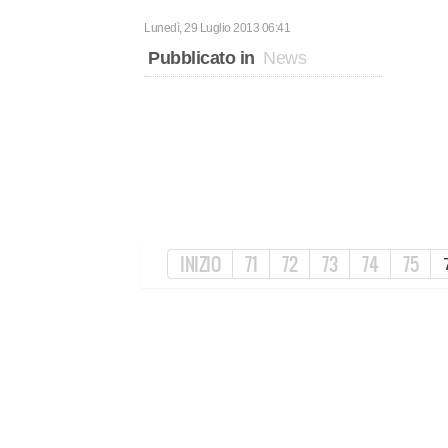
Lunedì, 29 Luglio 2013 06:41
Pubblicato in
News
INIZIO
71
72
73
74
75