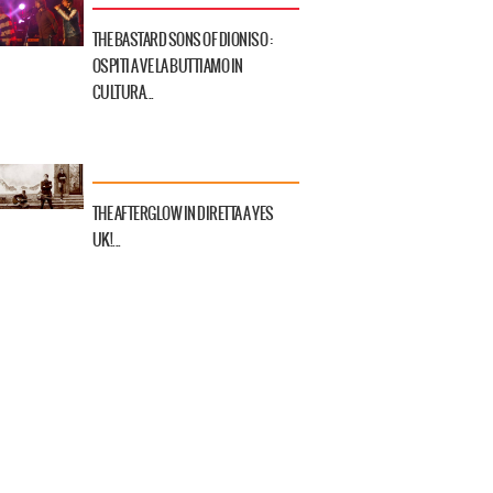
THE BASTARD SONS OF DIONISO :
OSPITI A VE LA BUTTIAMO IN
CULTURA...
THE AFTERGLOW IN DIRETTA A YES
UK!...