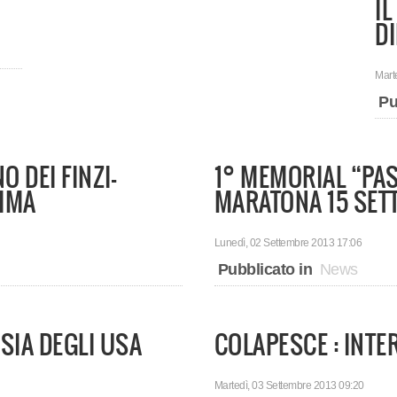
IL
DI
Mart
Pu
O DEI FINZI-
1° MEMORIAL “PA
NIMA
MARATONA 15 SET
Lunedì, 02 Settembre 2013 17:06
Pubblicato in
News
ISIA DEGLI USA
COLAPESCE : INTE
Martedì, 03 Settembre 2013 09:20