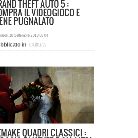
RAND THEFT AUTO 5 :
OMPRA IL VIDEOGIOCO E
IENE PUGNALATO
oledì, 18 Settembre 2013 08:04
bblicato in
Cultura
EMAKE QUADRI CLASSICI :