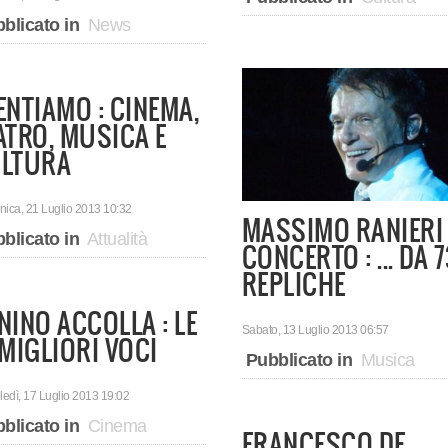
blicato in
News
ENTIAMO : CINEMA,
ATRO, MUSICA E
LTURA
ica, 21 Luglio 2013 10:32
MASSIMO RANIERI 
blicato in
Attualità
CONCERTO : ... DA 
REPLICHE
NINO ACCOLLA : LE
Sabato, 13 Luglio 2013 06:57
 MIGLIORI VOCI
Pubblicato in
Musica
edì, 17 Luglio 2013 19:02
blicato in
Cinema
FRANCESCO DE