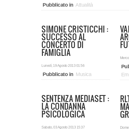
Pubblicato in
Attualità
SIMONE CRISTICCHI :
VA
SUCCESSO AL
AR
CONCERTO DI
FU
FAMIGLIA
Mercol
Lunedì, 19 Agosto 2013 01:56
Pub
Pubblicato in
Musica
Eme
SENTENZA MEDIASET :
RLT
LA CONDANNA
MA
PSICOLOGICA
GR
Sabato, 03 Agosto 2013 15:37
Domen