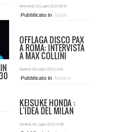
Mercoledì, 10 Luglio 2013 06:43
Pubblicato in
Sport
OFFLAGA DISCO PAX
A ROMA: INTERVISTA
A MAX COLLINI
IN
Martedì, 09 Luglio 2013 14:42
730
Pubblicato in
Musica
KEISUKE HONDA :
L'IDEA DEL MILAN
Giovedì, 04 Luglio 2013 14:48