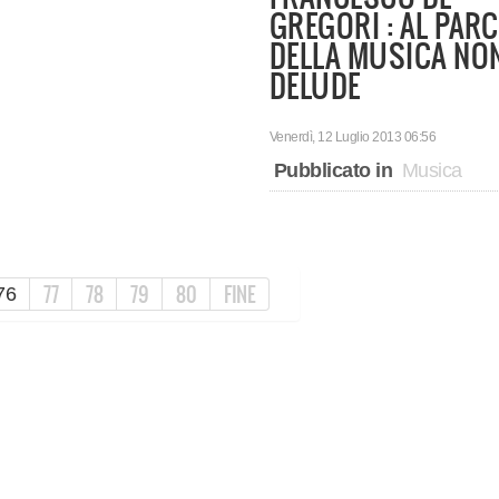
GREGORI : AL PAR
DELLA MUSICA NO
DELUDE
Venerdì, 12 Luglio 2013 06:56
Pubblicato in
Musica
77
78
79
80
FINE
76