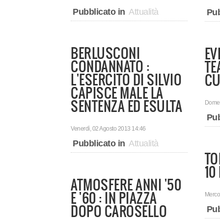
Pubblicato in
Attualità
Pub
BERLUSCONI
EV
CONDANNATO :
TE
L'ESERCITO DI SILVIO
CU
CAPISCE MALE LA
SENTENZA ED ESULTA
Domen
Pub
Venerdì, 02 Agosto 2013 14:46
Pubblicato in
Attualità
TO
10
ATMOSFERE ANNI '50
E '60 : IN PIAZZA
Mercol
DOPO CAROSELLO
Pub