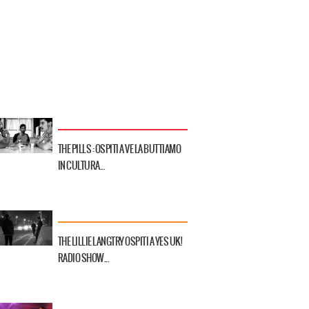
THE PILLS : OSPITI A VE LA BUTTIAMO
IN CULTURA...
THE LILLIE LANGTRY OSPITI A YES UK!
RADIO SHOW...