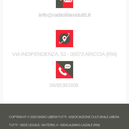
info@radioliberatutti.it
VIA INDIPENDENZA, 52 - 00072 ARICCIA (RM)
06/85383309
COPYRIGHT © 2020 RADIO LIBERA TUTTI - ASSOCIAZIONE CULTURALE LIBERA
TUTTI - SEDE LEGALE: VIA TERNI, 4 - 00041 ALBANO LAZIALE (RM)